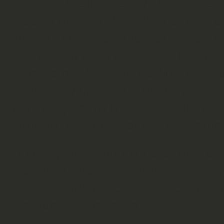
als im Einzelhandel, weil sich die 
Kosten in allen Bereichen einspar
zum Beispiel keine teuren Ladenfl
und sparen auch sonst eine Menge 
Somit sind Wandtattoos hier fast 
noch der verstärkte Konkurrenzka
Anbieter, da im Netz der konkurri
entfernt ist. Somit ist der Preisdru
Im übrigens kann man sich in viele
Versandkosten einsparen, denn ab 
diese. Es lohnt sich also, sich im 
die Suche zu machen.