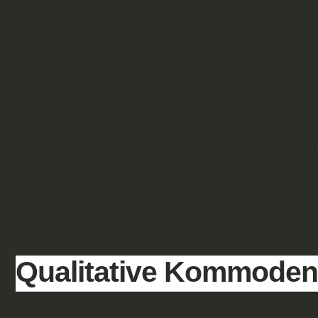
man sich teure Ladenmieten genaus
Personal oder Strom. Das Ergebnis 
den Verbraucher.
Zudem kann man sich sein Plissee im
lassen. Oftmals stehen Tools bereit
eingeben braucht – und schon erhäl
Es lohnt sich also sich zu diesem 
machen!
Tags:
Einrichten
,
Plissees
,
Rollos
,
Verdunkelung
,
Wohnen
Qualitative Kommoden 
Eine Kommode ist grundsätzliche 