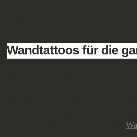
vorsorgen. Damit entsteht für die 
Einkommen wegfallen würden.
veröffentlicht unter:
Bauen und Wohnen
Wandtattoos für die ga
Vielfach sind Verbraucher auf d
Verschönerungen für die heimisc
Wahl auf Bilder oder auch Poster
weitere gute Alternative. Die Re
Diese gibt es zum Beispiel passen
Flure und natürlich gibt es auch
Wa
unterschiedlichsten Farben und Mo