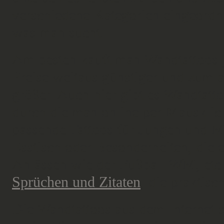
verschiedene Kategorien eingeordne
was man sucht.
Am besten kauft man Wandtattoos j
Preise weitaus günstiger und zum 
größer. Auch hier gibt es Wandtatt
durch die man online per Mausklic
passende Tattoos für Jungen und M
Esstisch oder Besonderheiten, die e
Anlässen wie der Fußball WM, etc.
Sprüchen und Zitaten
, die praktisc
Die Wandtattoos aus dem Internet s