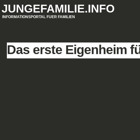
JUNGEFAMILIE.INFO
INFORMATIONSPORTAL FUER FAMILIEN
HOME
PARTNER
STARTSEITE
Das erste Eigenheim fü
Der Weg zum ersten Eigenheim für d
vorbereitet werden. Mit einer sorgf
Planungsphase, es ist ein beträchtli
eine langfristige Finanzierung zu 
bieten einen guten Beratungsservic
Bausparverträge ein Standbein de
oder eines Immobilienkaufes. Die ü