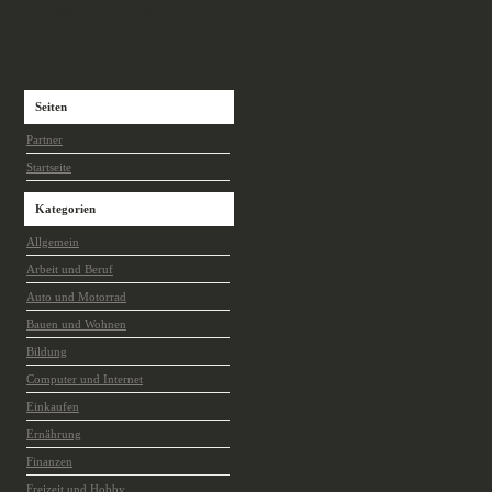
veröffentlicht unter:
Bauen und Wohnen
Seiten
Partner
Startseite
Kategorien
Allgemein
Arbeit und Beruf
Auto und Motorrad
Bauen und Wohnen
Bildung
Computer und Internet
Einkaufen
Ernährung
Finanzen
Freizeit und Hobby