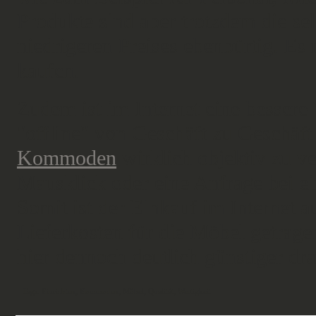
Produkte sind aber trotzdem die sel
niedrigeren Preises ebenbürtig. Es 
kaufen.
Zudem ist im Internet eine besser
"offline" von Geschäft zu Geschäft
Kommoden
wirklich objektiv zu ve
Mausklick oder eine Anfrage bei ei
Somit ist der Einkauf im Internet 
Lieferkosten für die Möbel getrage
hier dennoch deutlich günstiger dra
Tags:
Einrichten
,
Kommoden
,
Möbel
,
Qualität
,
Wertigkeit