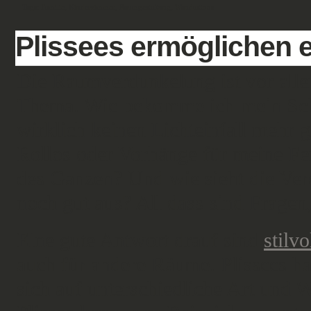
Tags:
Familie
,
Kinderzimmer
,
Raumgestaltung
,
Wandtattoos
Plissees ermöglichen e
Die Raumverdunkelung ist vor all
Thema. Wie bekomme ich mein Schl
wirklich keinen Lichteinfall mehr g
Rollos oder Vorhänge für meine Fe
des Ganzen? Und wie sieht die Ver
noch gut aus? All dass sind Fragen,
Eine gute Antwort drauf sind
stilvo
auch für andere Räume. Plissees hab
sich auf unterschiedliche Art und W