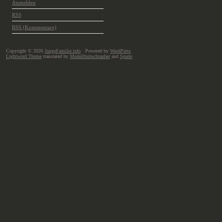
Anmelden
RSS
RSS
(Kommentare)
Copyright © 2026
JungeFamilie.info
· Powered by
WordPress
Lightword Theme
translated by
Modellhubschrauber
and
Spiele