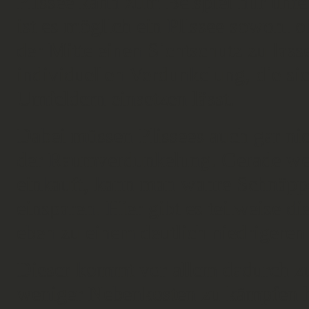
Plissee kann zum Beispiel nur unt
ist es möglich ein Plissee sowohl o
der Mitte einen Sichtschutz zu lass
individuellen Verdunkelung, die sic
Umfeldern einsetzen lässt.
Dabei müssen Plissees auch gar nic
der Raumverdunkelung. Gerade 
einkauft, kann man wahre Schnäp
einsparen. Hier gibt es teilweise d
eben zu einem deutlich niedrigeren
Dieser kommt vor allem dadurch zu
weniger Nebenkosten zu kämpfen ha