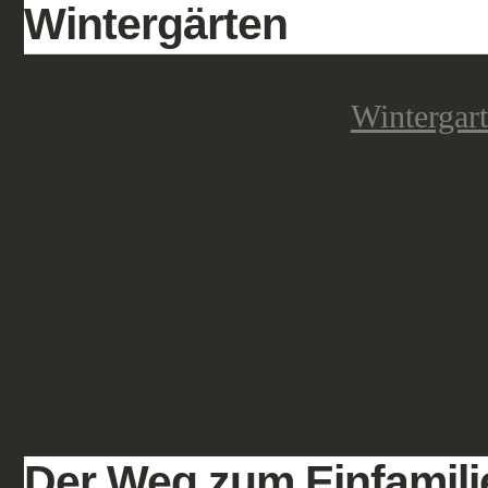
Wintergärten
Viele Familien mit eigener Immobil
eines Wintergartens. Ein
Wintergar
Bauwerk, das in der Regel aus Glas
Treibhauseffekt zum Aufheizen gen
Winter nicht nötig und Pflanzen k
Teilweise werden auch sogenannte
genutzt. Bei diesen wird die Raum
Somit können darin ganzjährig auc
veröffentlicht unter:
Bauen und Wohnen
Der Weg zum Einfamili