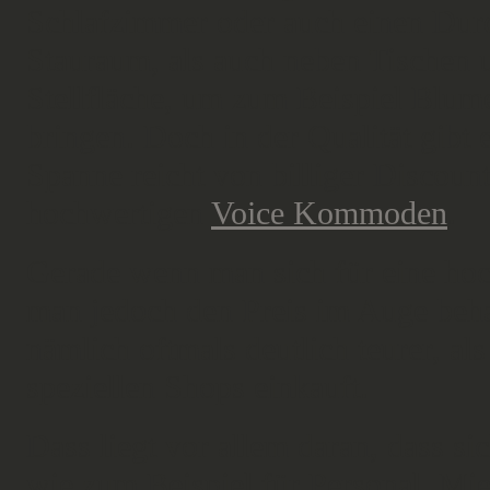
Schlafzimmer oder auch einen Dur
Stauraum, als auch neben Tischen 
Stellfläche, um zum Beispiel Blum
bringen. Doch in der Qualität gibt e
Spanne reicht von billiger Discoun
hochwertigen
Voice Kommoden
.
Gerade wenn man sich für eine hoc
man jedoch den Preis im Auge beh
nämlich oftmals deutlich teurer, al
speziellen Shops einkauft.
Dass liegt vor allem daran, dass si
wie zum Beispiel für Personal, Mie