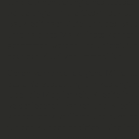
für die Finanzierung eines Hauses h
Förderungen in die Gesamtsparsumm
Baukredit nach Zuteilung des Bausp
unterhalb des Marktzinses können 
genommen werden und unterstütze
oder den Kauf von Immobilien.
Schon vorhandene eigene Mittel zu
beste Voraussetzung um kostengün
Über die Möglichkeit, Kredite in A
verschiedenen Banken und Kreditin
können stark variieren und auch p
für den Kunden anbieten. Eine indi
jedem in Frage kommenden Kreditin