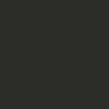
Zinsen, Laufzeiten und Rückzahlun
Internet sind Plattformen zum Kredi
Kosten für einen Kredit übersichtlic
Konditionen schwer durchschaubar, 
Aspekte auf und hilft genau planen,
Für junge Familien ist das erste Ei
abzusichern. Die staatlichen Zulage
und sind eine gute Hilfe, ein gesu
Beratung in der Bausparkasse kann i
Zuschüsse und Fördermittel geben.
eine finanzielle Absicherung der F
legen, Lebens- und Unfallversicher