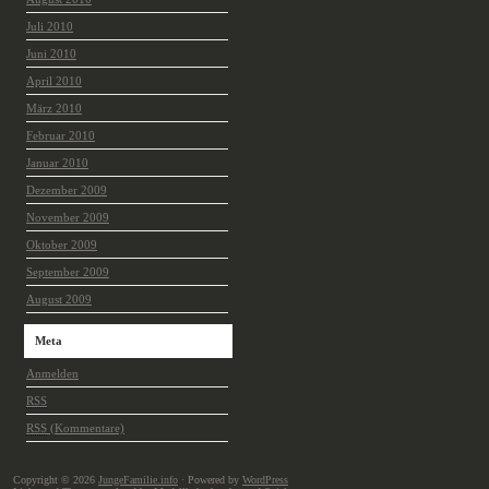
Juli 2010
Juni 2010
April 2010
März 2010
Februar 2010
Januar 2010
Dezember 2009
November 2009
Oktober 2009
September 2009
August 2009
Meta
Anmelden
RSS
RSS
(Kommentare)
Copyright © 2026
JungeFamilie.info
· Powered by
WordPress