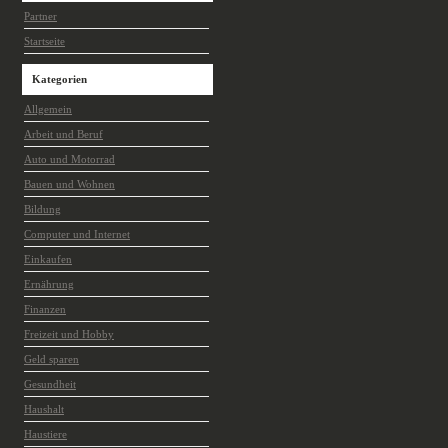
Partner
Startseite
Kategorien
Allgemein
Arbeit und Beruf
Auto und Motorrad
Bauen und Wohnen
Bildung
Computer und Internet
Einkaufen
Ernährung
Finanzen
Freizeit und Hobby
Geld sparen
Gesundheit
Haushalt
Haustiere