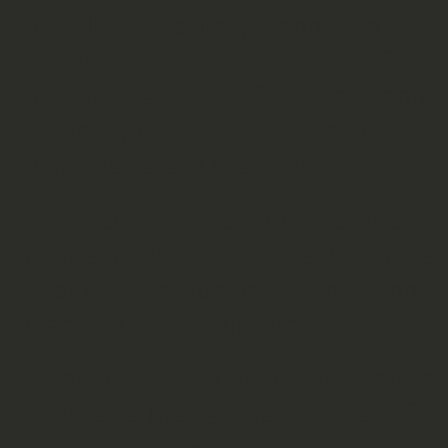
nur allzu ärgerlich, wenn man für 
des selben Hotels einen viel höher
immer wieder vor. So etwas kann 
Vorfeld gut informiert und am best
verschiedener Übernachtungsmöglic
Im Internet gibt es zum Beispiel P
man einfach an, mit wie vielen Pe
reist und die Suchmaschine kann e
Nächtigung heraus suchen.
Aber auch wenn man bereits auf ein 
noch eine Menge Geld sparen. Oft