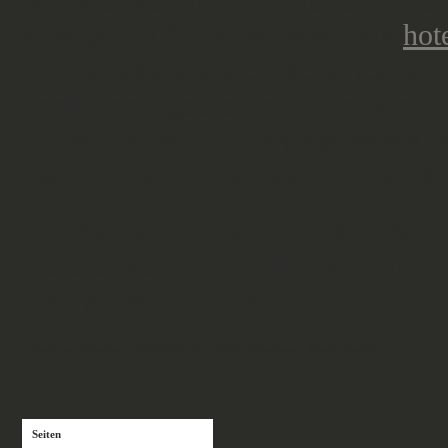
weitaus bessere Konditionen erzie
erledigt. Auf Internetseiten wie
hot
Sonderrabatte via Gutscheincode i
den Buchungspreis erhalten. Weite
Hotels derzeit Sonderprogramme fa
lässt. Alles in allem also eine wirk
Im Internet Buchen lohnt sich also
Bereich von Hotels. Es kann die R
man genau hinschaut!
Tags:
Familienreisen
,
Hotelgutscheine
,
Hotels
,
Reisekosten
,
Reisen
,
Sparen
Seiten