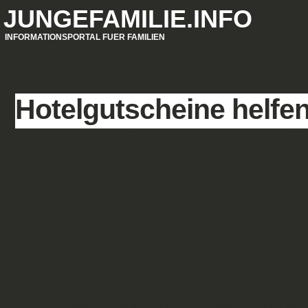
JUNGEFAMILIE.INFO
INFORMATIONSPORTAL FUER FAMILIEN
HOME
PARTNER
STARTSEITE
Hotelgutscheine helfe
Geht man mit der ganzen Familie 
gerade eine günstige Angelegenhei
alles in allem gesehen doch fast 
egal ob man ihn im eigenen Land
geht. Somit muss man gelegentl
und Enden sich zumindest etwas 
Ein guter Ansatzpunkt zum Sparen i