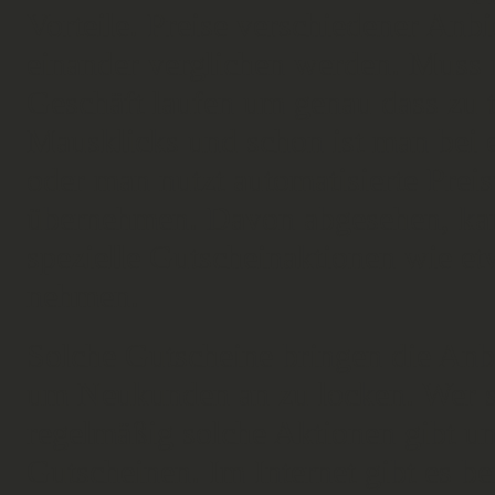
Vorteile. Preise verschiedener Anbi
einander verglichen werden. Muss 
Geschäft laufen um genau dass zu 
Mausklicks und schon ist man bei
oder man nutzt automatisierte Preisv
übernehmen. Davon abgesehen, kan
spezielle Gutscheinaktionen wie e
nehmen.
Solche Gutscheine bringen die Anb
um Neukunden an zu locken. Wer si
regelmäßig solche Aktionen gibt u
Gutscheinen. Im Internet gibt es ber