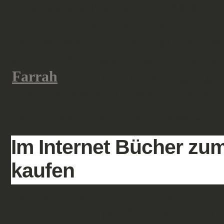
Eine weitere Neuheit der Marke Cro
Schuh der Frauenbeine noch stärker
der bequem ist und sehr gut mit de
schlicht in schwarz oder in frisch
Farrah
ist für jeden Anlass geeig
Stadt der Keilschuh macht Frauenbe
Tags:
Crocs
,
Crocs Crocband
,
Crocs Kinder
,
Crocs Schuhe
,
Crocs Werbekampagne
Im Internet Bücher z
kaufen
Wer sich die neusten Bestseller i
in den Genuss persönlicher Beratu