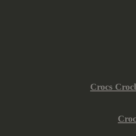
Gewinner der Werbeagentur dieser 
Agentur Move Communications aus
von der Leadagentur Cramer –Krasse
gesamte Werbeetat der Crocs-Sch
zuständig für Deutschland in Sach
Offline Kommunikation und die so
der an Verkaufsstandort Werbebanner
werden. Die weltweite Kampagne e
Vermarktungsstart der
Crocs Croc
propagierten Testreihe super ankam
wieder im Sortiment vorhanden. 
als auch Herren super an. Die
Croc
Kinder gedacht.