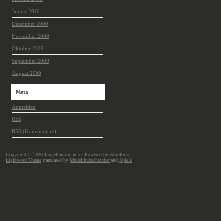
Januar 2010
Dezember 2009
November 2009
Oktober 2009
September 2009
August 2009
Meta
Anmelden
RSS
RSS
(Kommentare)
Copyright © 2026
JungeFamilie.info
· Powered by
WordPress
Lightword Theme
translated by
Modellhubschrauber
and
Spiele