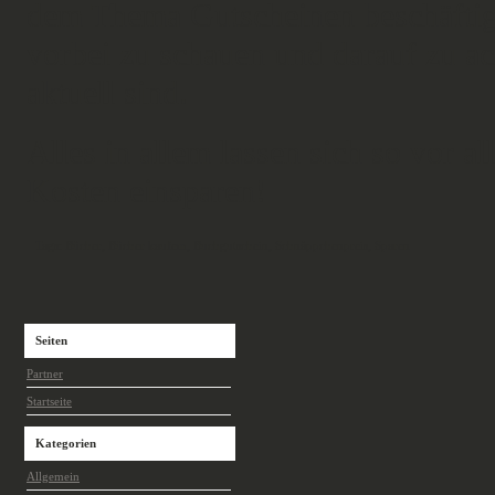
dem Thema Gutscheinen beschäftige
vorbei zu schauen und darauf zu ac
aktuell sind.
Alles in allem lassen sich so vor 
Kosten einsparen!
Tags:
Bücher
,
Bücher kaufem
,
Buchgutschein
,
Schnäppchenpreis
,
Sparen
Seiten
Partner
Startseite
Kategorien
Allgemein