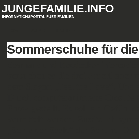
JUNGEFAMILIE.INFO
INFORMATIONSPORTAL FUER FAMILIEN
HOME
PARTNER
STARTSEITE
Sommerschuhe für die 
Seamans und Boedecker interessiert
versuchen es die drei Amerikaner 
dem Slogan „Feel the Love“. Und e
Durch computeranimierte Croslite
Show gestellt. Es soll ein Gefühl
vermittelt werden. Zusätzlich symbo
„Sohle der Seele“ der Schuhe. Die 