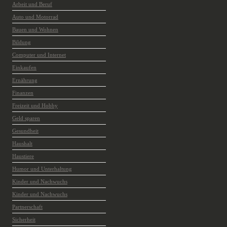
Arbeit und Beruf
Auto und Motorrad
Bauen und Wohnen
Bildung
Computer und Internet
Einkaufen
Ernährung
Finanzen
Freizeit und Hobby
Geld sparen
Gesundheit
Haushalt
Haustiere
Humor und Unterhaltung
Kinder und Nachwuchs
Kinder und Nachwuchs
Partnerschaft
Sicherheit