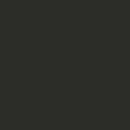
doch normalerweise recht großen A
Ganze Ecke mehr Geld, als der Kun
vergleicht. Es ist somit eine Erme
oder offline kaufen möchte.
Der Kunde, der jedoch schon mit S
möchte sollte sich auf das Interne
Fachhandel mehr Geld bezahlen? Bü
preisliche Vorteile gegenüber dem F
allem darin, dass man größere Men
Filiale meist in der Innenstadt be
beschäftigen muss.
Zusätzlich hat man als Büchershopp