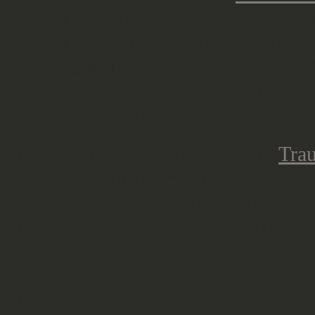
einem entsprechenden Onlineshop me
einem lokalen Konditor. Dennoch k
nach seinen eigenen Wünschen und 
Beispiel den Namen des Brautpaares
ist auch hier nichts "von der Stange
Egal ob Trauringe für Sie oder
Trau
kann man im Internet machen. Viel
Gedanken ihre Trauringe wo anders
Ecke. Dabei ginge auch das im Inte
den Hochzeitstoren ist es hierbei a
wie man es möchte und etwa einen i
Innenseite des Ringes gravieren zu 