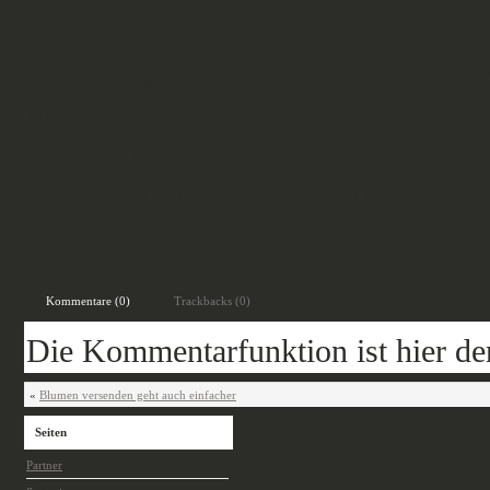
Auch andere Hochzeitsausstattung 
Einladungen, Verzierung, Blumen 
problemlos günstiger über das Int
einfach nur die Augen offen halten 
Dann fährt man online auf jeden Fa
Tags:
Heiraten
,
Hochzeit
,
Hochzeitseinkäufe
,
Torten
,
Trauringe
Kommentare (0)
Trackbacks (0)
Die Kommentarfunktion ist hier derz
«
Blumen versenden geht auch einfacher
Seiten
Partner