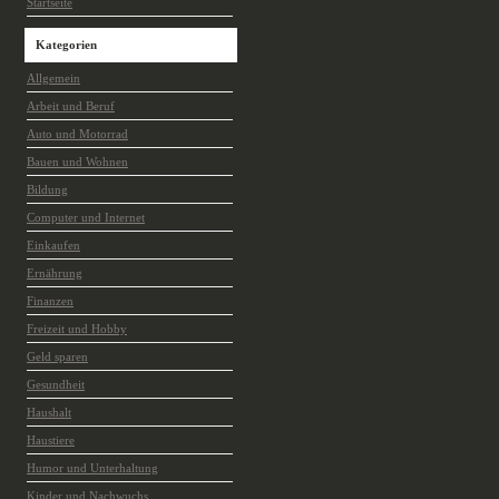
Startseite
Kategorien
Allgemein
Arbeit und Beruf
Auto und Motorrad
Bauen und Wohnen
Bildung
Computer und Internet
Einkaufen
Ernährung
Finanzen
Freizeit und Hobby
Geld sparen
Gesundheit
Haushalt
Haustiere
Humor und Unterhaltung
Kinder und Nachwuchs