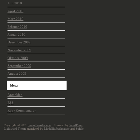
Juni 2010
April 2010
März 2010
Februar 2010
Januar 2010
Dezember 2009
November 2009
Oktober 2009
September 2009
August 2009
Meta
Anmelden
RSS
RSS
(Kommentare)
Copyright © 2026
JungeFamilie.info
· Powered by
WordPress
Lightword Theme
translated by
Modellhubschrauber
and
Spiele